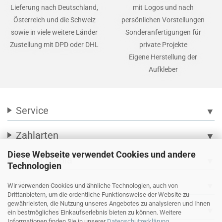
Lieferung nach Deutschland,
mit Logos und nach
Österreich und die Schweiz
persönlichen Vorstellungen
sowie in viele weitere Länder
Sonderanfertigungen für
Zustellung mit DPD oder DHL
private Projekte
Eigene Herstellung der
Aufkleber
Service
▼
Zahlarten
▼
Diese Webseite verwendet Cookies und andere
Social Media
▼
Technologien
Wir versenden mit
▼
Wir verwenden Cookies und ähnliche Technologien, auch von
Drittanbietern, um die ordentliche Funktionsweise der Website zu
gewährleisten, die Nutzung unseres Angebotes zu analysieren und Ihnen
Ihre persönliche Seite
▼
ein bestmögliches Einkaufserlebnis bieten zu können. Weitere
Informationen finden Sie in unserer
Datenschutzerklärung
.