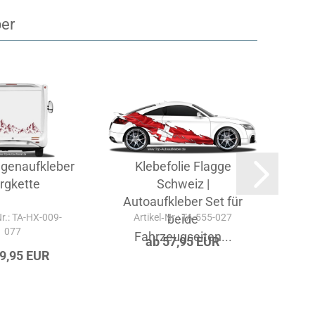
ber
enaufkleber
Klebefolie Flagge
rgkette
Schweiz |
Autoaufkleber Set für
Ös
Nr.: TA-HX-009-
Artikel‑Nr.: TA-555-027
beide
Ar
077
Fahrzeugseiten...
F
ab 57,95 EUR
39,95 EUR