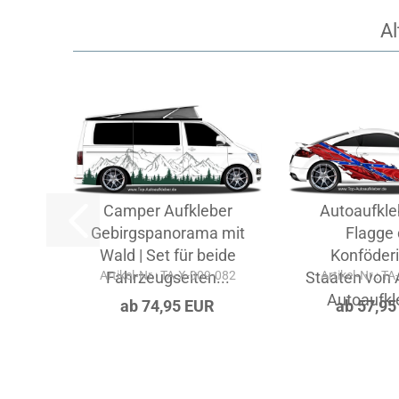
Al
Camper Aufkleber
Autoaufkle
Gebirgspanorama mit
Flagge 
Wald | Set für beide
Konföderi
Artikel‑Nr.: TA-X-009-082
Fahrzeugseiten...
Staaten von 
Artikel‑Nr.: T
Autoaufkle
ab 74,95 EUR
ab 57,95