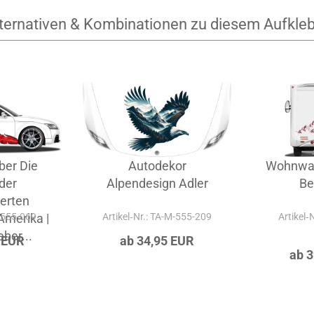
ternativen & Kombinationen zu diesem Aufkle
ber Die
Autodekor
Wohnwag
der
Alpendesign Adler
Be
erten
Amerika |
A-555-069
Artikel‑Nr.: TA-M-555-209
Artikel‑
ber...
 EUR
ab 34,95 EUR
ab 