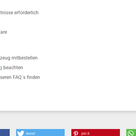
nisse erforderlich
Ware
zeug mitbestellen
g
beachten
nseren FAQ´s finden
tweet
pin it