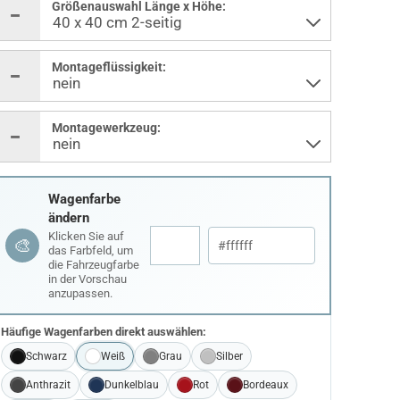
Größenauswahl Länge x Höhe:
Montageflüssigkeit:
Montagewerkzeug:
Wagenfarbe
ändern
Klicken Sie auf
🎨
das Farbfeld, um
die Fahrzeugfarbe
in der Vorschau
anzupassen.
Häufige Wagenfarben direkt auswählen:
Schwarz
Weiß
Grau
Silber
Anthrazit
Dunkelblau
Rot
Bordeaux