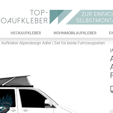
Lieferland
E-Ma
HECKAUFKLEBER
WOHNMOBILAUFKLEBER
E
Pas
Aufkleber Alpendesign Adler | Set für beide Fahrzeugseiten
(
A
Konto 
Passw