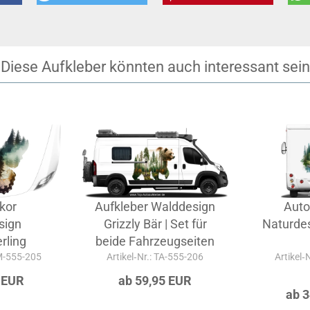
Diese Aufkleber könnten auch interessant sein
kor
Aufkleber Walddesign
Auto
sign
Grizzly Bär | Set für
Naturde
rling
beide Fahrzeugseiten
-M-555-205
Artikel‑Nr.: TA-555-206
Artikel‑
 EUR
ab 59,95 EUR
ab 