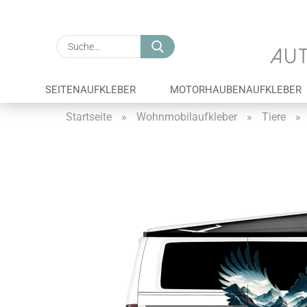
Suche...
SEITENAUFKLEBER
MOTORHAUBENAUFKLEBER
Startseite
»
Wohnmobilaufkleber
»
Tiere
»