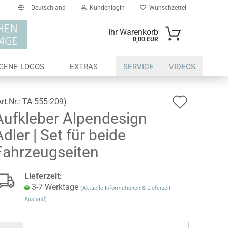
Deutschland
Kundenlogin
Wunschzettel
Ihr Warenkorb
0,00 EUR
il
IGENE LOGOS
EXTRAS
SERVICE
VIDEOS
swort
Auf
Art.Nr.:
TA-555-209
)
Aufkleber Alpendesign
den
dler | Set für beide
Wunsch
erstellen
Fahrzeugseiten
ort vergessen?
Lieferzeit:
3-7 Werktage
(Aktuelle Informationen & Lieferzeit
Ausland)