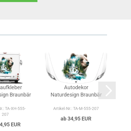
aufkleber
Autodekor
sign Braunbär
Naturdesign Braunbär
Al
Nr.: TA-XH-555-
Artikel‑Nr.: TA-M-555-207
Ar
207
ab 34,95 EUR
34,95 EUR