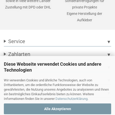
sowie in viele weitere Länder
Sonderanfertigungen für
Zustellung mit DPD oder DHL
private Projekte
Eigene Herstellung der
Aufkleber
Service
▼
Zahlarten
▼
Diese Webseite verwendet Cookies und andere
Social Media
▼
Technologien
Wir versenden mit
▼
Wir verwenden Cookies und ähnliche Technologien, auch von
Drittanbietern, um die ordentliche Funktionsweise der Website zu
gewährleisten, die Nutzung unseres Angebotes zu analysieren und Ihnen
Ihre persönliche Seite
▼
ein bestmögliches Einkaufserlebnis bieten zu können. Weitere
Informationen finden Sie in unserer
Datenschutzerklärung
.
Alle Akzeptieren