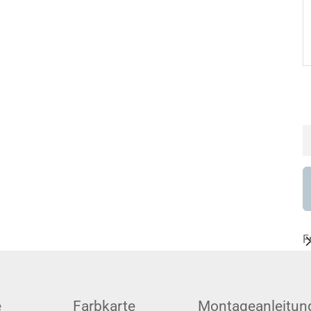
F
e
Farbkarte
Montageanleitun