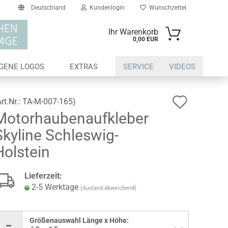
Deutschland
Kundenlogin
Wunschzettel
Ihr Warenkorb
0,00 EUR
il
IGENE LOGOS
EXTRAS
SERVICE
VIDEOS
swort
Auf
Art.Nr.:
TA-M-007-165
)
Motorhaubenaufkleber
den
Skyline Schleswig-
Wunsch
erstellen
Holstein
ort vergessen?
Lieferzeit:
2-5 Werktage
(Ausland abweichend)
Größenauswahl Länge x Höhe: