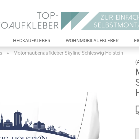
Lieferland
E-Ma
HECKAUFKLEBER
WOHNMOBILAUFKLEBER
E
Pas
s
»
Motorhaubenaufkleber Skyline Schleswig-Holstein
(
Konto 
Passw