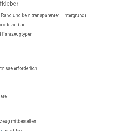
fkleber
r Rand und kein transparenter Hintergrund)
produzierbar
d Fahrzeugtypen
nisse erforderlich
Ware
zeug mitbestellen
g
beachten