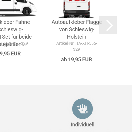
kleber Fahne
Autoaufkleber Flagge
Aut
Schleswig-
von Schleswig-
| Set für beide
Holstein
r.: TA-X-555-329
ugseiten...
Artikel‑Nr.: TA-XH-555-
Ar
329
29,95 EUR
ab 19,95 EUR
Individuell