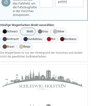
🎨
das Farbfeld, um
die Fahrzeugfarbe
in der Vorschau
anzupassen.
Häufige Wagenfarben direkt auswählen:
Schwarz
Weiß
Grau
Silber
Anthrazit
Dunkelblau
Rot
Bordeaux
Braun
Beige
Die Wagenfarbe ist nur der Hintergrund der Vorschau und ändert
nicht die gewählten Aufkleberfarben.