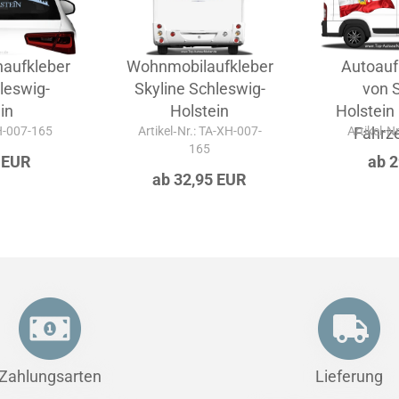
aufkleber
Wohnmobilaufkleber
Autoauf
leswig-
Skyline Schleswig-
von 
in
Holstein
Holstein 
-H-007-165
Artikel‑Nr.: TA-XH-007-
Artikel‑N
Fahrze
165
 EUR
ab 
ab 32,95 EUR
Zahlungsarten
Lieferung