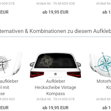
-H-009-078
Artikel‑Nr.: TA-M-009-038
Artikel‑N
 EUR
ab 19,95 EUR
ab 
ternativen & Kombinationen zu diesem Aufkle
aufkleber
Aufkleber
Motorh
l mit
Heckscheibe Vintage
K
ose
Kompass
-M-009-065
Artikel‑Nr.: TA-H-009-078
Artikel‑N
 EUR
ab 19,95 EUR
ab 