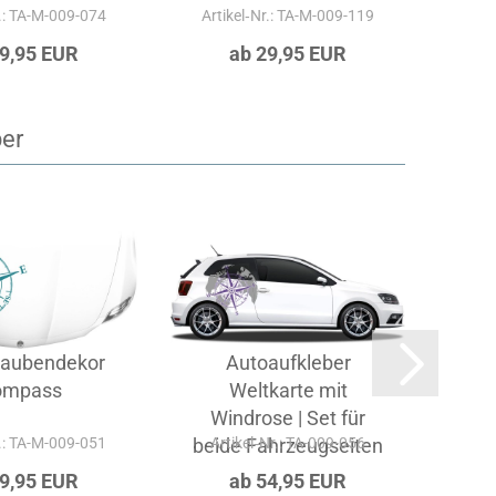
r.: TA-M-009-074
Artikel‑Nr.: TA-M-009-119
Ar
19,95 EUR
ab 29,95 EUR
ber
aubendekor
Autoaufkleber
Hec
ompass
Weltkarte mit
Windrose | Set für
r.: TA-M-009-051
beide Fahrzeugseiten
Artikel‑Nr.: TA-009-056
Art
19,95 EUR
ab 54,95 EUR