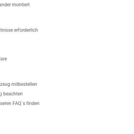
ander montiert
nisse erforderlich
Ware
zeug mitbestellen
g
beachten
nseren FAQ´s finden