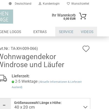
Deutschland
Kundenlogin
Wunschzettel
Ihr Warenkorb
0,00 EUR
il
IGENE LOGOS
EXTRAS
SERVICE
VIDEOS
swort
Auf
Art.Nr.:
TA-XH-009-066
)
Wohnwagendekor
den
Windrose und Läufer
Wunsch
erstellen
Lieferzeit:
ort vergessen?
2-5 Werktage
(Aktuelle Informationen & Lieferzeit
Ausland)
Größenauswahl Länge x Höhe: