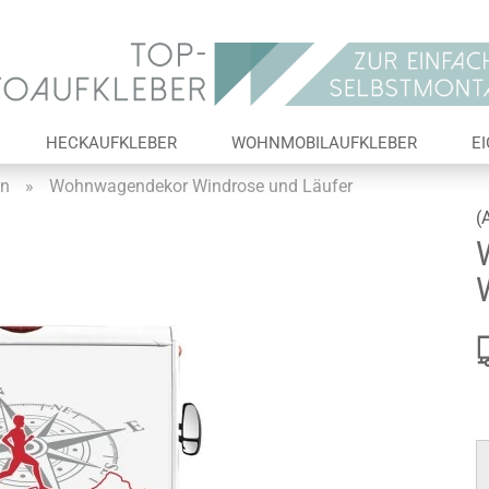
Lieferland
E-Ma
HECKAUFKLEBER
WOHNMOBILAUFKLEBER
E
Pas
en
»
Wohnwagendekor Windrose und Läufer
(
Konto 
Passw