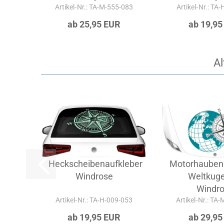
Artikel‑Nr.: TA-M-555-083
Artikel‑Nr.: TA
ab 25,95 EUR
ab 19,95
Al
Heckscheibenaufkleber
Motorhauben
Windrose
Weltkuge
Windr
Artikel‑Nr.: TA-H-009-053
Artikel‑Nr.: TA
ab 19,95 EUR
ab 29,95