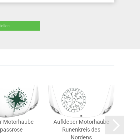
teilen
er Motorhaube
Aufkleber Motorhaube
Auf
passrose
Runenkreis des
Nordens